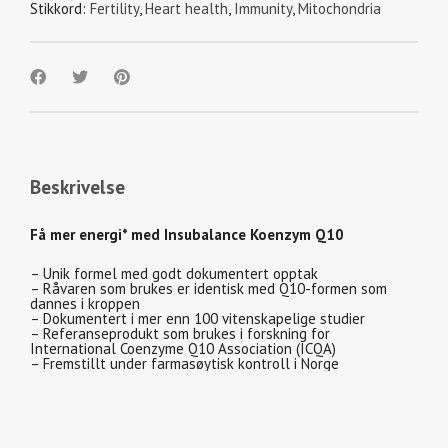
Stikkord:
Fertility
,
Heart health
,
Immunity
,
Mitochondria
Beskrivelse
Få mer energi* med Insubalance Koenzym Q10
– Unik formel med godt dokumentert opptak
– Råvaren som brukes er identisk med Q10-formen som
dannes i kroppen
– Dokumentert i mer enn 100 vitenskapelige studier
– Referanseprodukt som brukes i forskning for
International Coenzyme Q10 Association (ICQA)
– Fremstillt under farmasøytisk kontroll i Norge