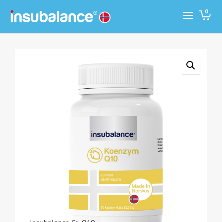
0
Co-Q10 in a unique uptake enhancing formula