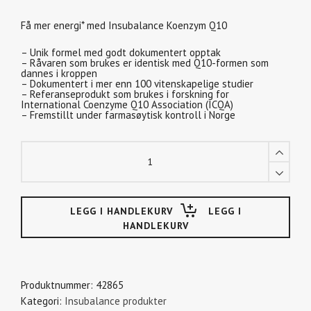
Få mer energi* med Insubalance Koenzym Q10
– Unik formel med godt dokumentert opptak
– Råvaren som brukes er identisk med Q10-formen som
dannes i kroppen
– Dokumentert i mer enn 100 vitenskapelige studier
– Referanseprodukt som brukes i forskning for
International Coenzyme Q10 Association (ICQA)
– Fremstillt under farmasøytisk kontroll i Norge
Insubalance
Koenzym
Q10
pakker
LEGG I
HANDLEKURV
Produktnummer:
42865
Kategori:
Insubalance produkter