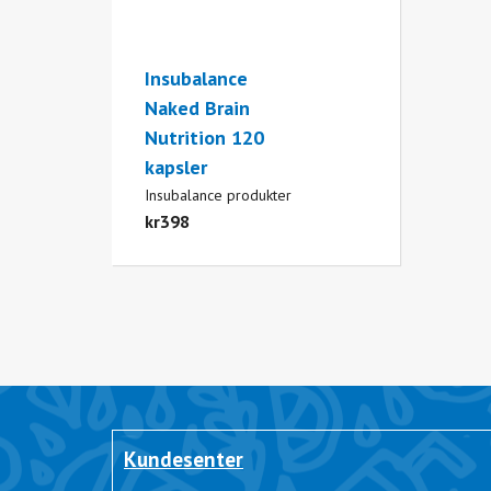
Insubalance
Naked Brain
Nutrition 120
kapsler
Insubalance produkter
kr
398
Kundesenter