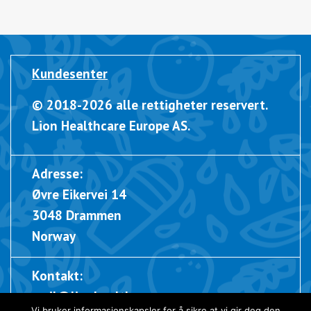
Kundesenter
© 2018-2026 alle rettigheter reservert.
Lion Healthcare Europe AS.
Adresse:
Øvre Eikervei 14
3048 Drammen
Norway
Kontakt:
m
a
i
l
@
l
i
o
n
h
e
a
l
t
h
c
a
r
e
.
n
o
Vi bruker informasjonskapsler for å sikre at vi gir deg den