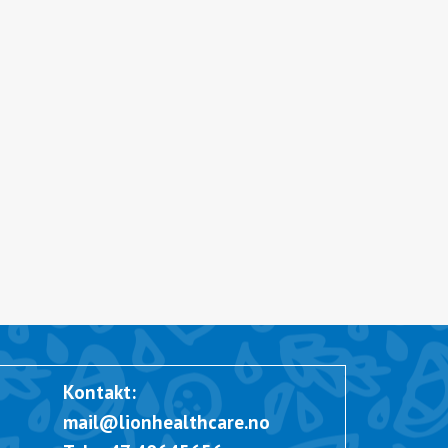
Kontakt:
m
a
i
l
@
l
i
o
n
h
e
a
l
t
h
c
a
r
e
.
n
o