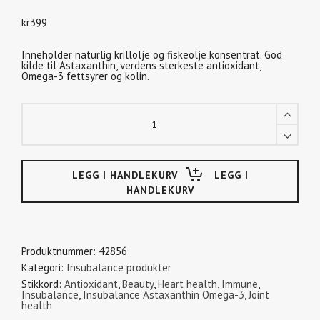
kr
399
Inneholder naturlig krillolje og fiskeolje konsentrat. God
kilde til Astaxanthin, verdens sterkeste antioxidant,
Omega-3 fettsyrer og kolin.
Insubalance
Astaxanthin
Omega-
3
pakker
LEGG I
HANDLEKURV
Produktnummer:
42856
Kategori:
Insubalance produkter
Stikkord:
Antioxidant
,
Beauty
,
Heart health
,
Immune
,
Insubalance
,
Insubalance Astaxanthin Omega-3
,
Joint
health